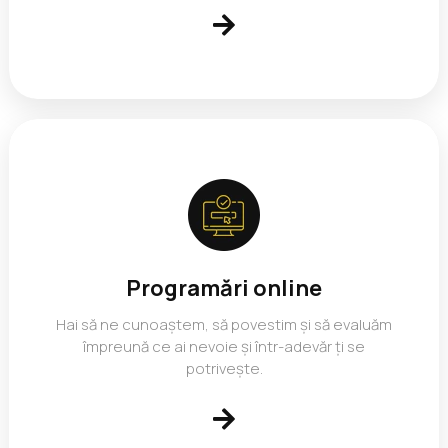
Programări online
Hai să ne cunoaștem, să povestim și să evaluăm
împreună ce ai nevoie și într-adevăr ți se
potrivește.